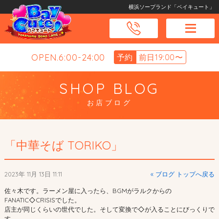
横浜ソープランド「ベイキュート」
OPEN.6:00-24:00
予約
前日19:00〜
SHOP BLOG
お店ブログ
「中華そば TORIKO」
2023年 11月 13日 11:11
« ブログ トップへ戻る
佐々木です。ラーメン屋に入ったら、BGMがラルクからの
FANATIC◇CRISISでした。
店主が同じくらいの世代でした。そして変換で◇が入ることにびっくりで
す