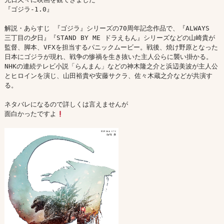
『ゴジラ-1.0』

解説・あらすじ 『ゴジラ』シリーズの70周年記念作品で、『ALWAYS 
三丁目の夕日』『STAND BY ME ドラえもん』シリーズなどの山崎貴が
監督、脚本、VFXを担当するパニックムービー。戦後、焼け野原となった
日本にゴジラが現れ、戦争の惨禍を生き抜いた主人公らに襲い掛かる。
NHKの連続テレビ小説「らんまん」などの神木隆之介と浜辺美波が主人公
とヒロインを演じ、山田裕貴や安藤サクラ、佐々木蔵之介などが共演す
る。

ネタバレになるので詳しくは言えませんが

面白かったですよ