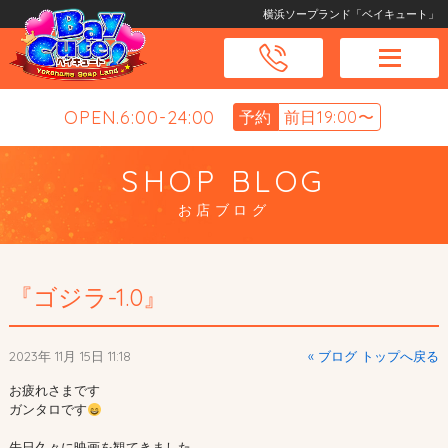
横浜ソープランド「ベイキュート」
OPEN.6:00-24:00
予約
前日19:00〜
SHOP BLOG
お店ブログ
『ゴジラ-1.0』
2023年 11月 15日 11:18
« ブログ トップへ戻る
お疲れさまです

ガンタロです
先日久々に映画を観てきました
