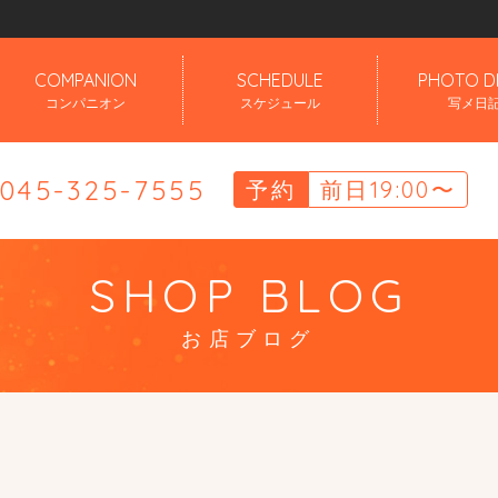
」
COMPANION
SCHEDULE
PHOTO D
コンパニオン
スケジュール
写メ日
.045-325-7555
予約
前日19:00〜
SHOP BLOG
お店ブログ