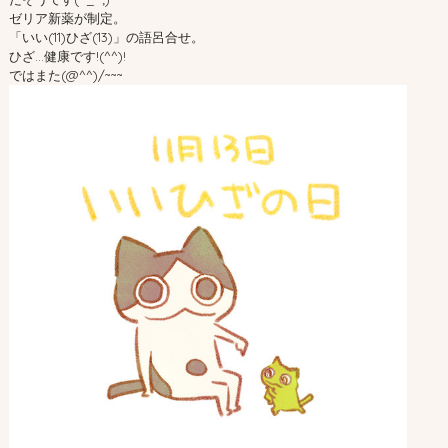
ゼリア新薬が制定。
「いい(11)ひざ(13)」の語呂合せ。
ひざ…健康です!(^^)!
ではまた(@^^)/~~~