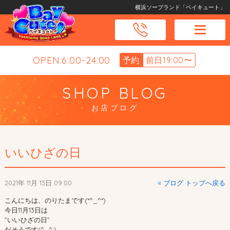
横浜ソープランド「ベイキュート」
OPEN.6:00-24:00
予約
前日19:00〜
SHOP BLOG
お店ブログ
いいひざの日
2021年 11月 13日 09:00
« ブログ トップへ戻る
こんにちは、のりたまです(*^_^*)
今日11月13日は
”いいひざの日”
だそうです(^_^;)