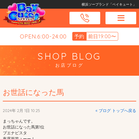
横浜ソープランド「ベイキュート」
OPEN.6:00-24:00
予約
前日19:00〜
SHOP BLOG
お店ブログ
お世話になった馬
2024年 2月 1日 10:25
« ブログ トップへ戻る
まっちゃんです。
お世話になった馬第1位
ブエナビスタ
夜露死苦ぅーー！