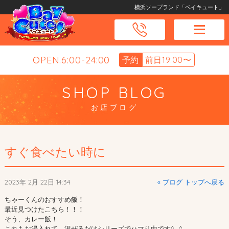
横浜ソープランド「ベイキュート」
OPEN.6:00-24:00
予約
前日19:00〜
SHOP BLOG
お店ブログ
すぐ食べたい時に
2023年 2月 22日 14:34
« ブログ トップへ戻る
ちゃーくんのおすすめ飯！
最近見つけたこちら！！！
そう、カレー飯！
これもお湯入れて、混ぜるだけシリーズでハマり中です^_^