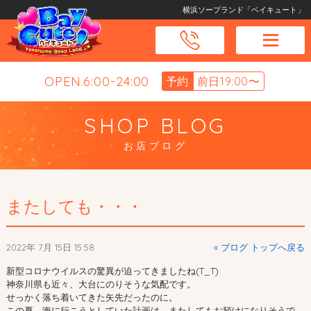
横浜ソープランド「ベイキュート」
OPEN.6:00-24:00
予約
前日19:00〜
SHOP BLOG
お店ブログ
またしても・・・
2022年 7月 15日 15:58
« ブログ トップへ戻る
新型コロナウイルスの驚異が迫ってきましたね(T_T)
神奈川県も近々、大台にのりそうな気配です。
せっかく落ち着いてきた矢先だったのに。
この夏、海に行こうとしていた計画は、またしてもお預けになりそうで