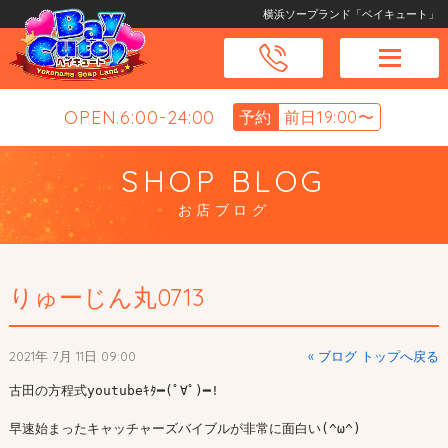
横浜ソープランド「ベイキュート」
OPEN.6:00-24:00
予約
前日19:00〜
SHOP BLOG
お店ブログ
りゅーじん丸0713
2021年 7月 11日 09:00
« ブログ トップへ戻る
古田の方程式youtubeｷﾀ━(ﾟ∀ﾟ)━!

早速始まったキャッチャーズバイブルが非常に面白い(^ω^)
