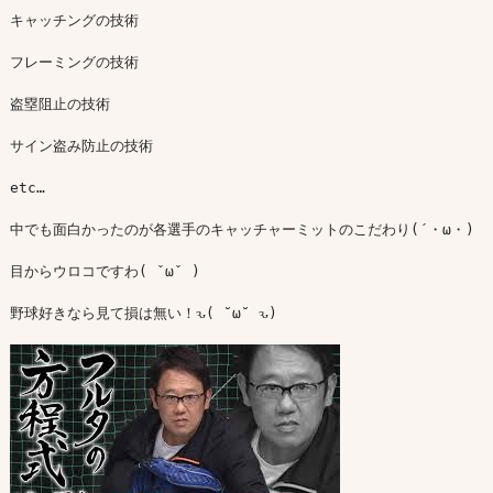
キャッチングの技術

フレーミングの技術

盗塁阻止の技術

サイン盗み防止の技術

etc…

中でも面白かったのが各選手のキャッチャーミットのこだわり(´・ω・)

目からウロコですわ( ˇωˇ )

野球好きなら見て損は無い！ԅ( ˘ω˘ ԅ)
