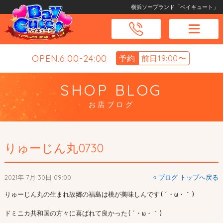
横浜ソープランド「ベイキュート」
OPEN.6:00-24:00
予約
前日19:00〜
SHOP BLOG
お店ブログ
りゅーじん丸0730
2021年 7月 30日 09:00
« ブログ トップへ戻る
りゅーじん丸の生まれ故郷の福島は桃が美味しんです(´・ω・｀)

ドミニカ共和国の方々に喜ばれて良かった(´・ω・｀)
