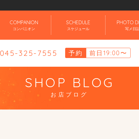
」
COMPANION
SCHEDULE
PHOTO D
コンパニオン
スケジュール
写メ日
.045-325-7555
予約
前日19:00〜
SHOP BLOG
お店ブログ