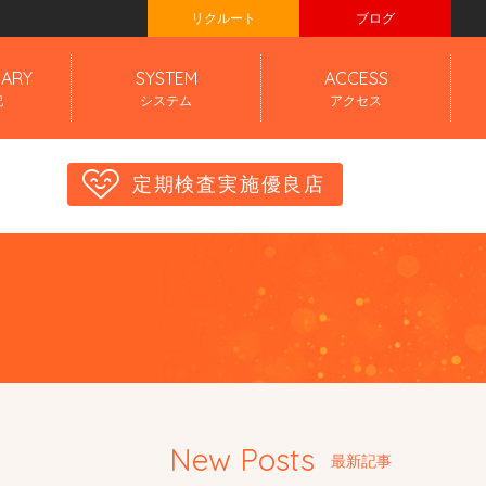
リクルート
ブログ
IARY
SYSTEM
ACCESS
記
システム
アクセス
定期検査実施優良店
New Posts
最新記事