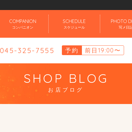
」
COMPANION
SCHEDULE
PHOTO D
コンパニオン
スケジュール
写メ日
.045-325-7555
予約
前日19:00〜
SHOP BLOG
お店ブログ