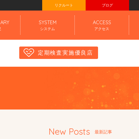
リクルート
ブログ
IARY
SYSTEM
ACCESS
記
システム
アクセス
定期検査実施優良店
New Posts
最新記事