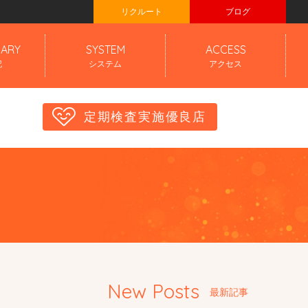
リクルート
ブログ
IARY
SYSTEM
ACCESS
記
システム
アクセス
定期検査実施優良店
New Posts
最新記事