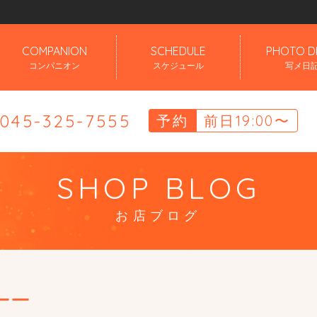
」
COMPANION
SCHEDULE
PHOTO D
コンパニオン
スケジュール
写メ日
.045-325-7555
予約
前日19:00〜
SHOP BLOG
お店ブログ
ーー