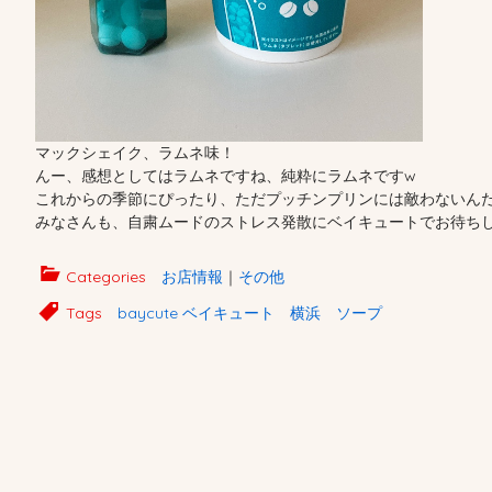
マックシェイク、ラムネ味！
んー、感想としてはラムネですね、純粋にラムネですw
これからの季節にぴったり、ただプッチンプリンには敵わないん
みなさんも、自粛ムードのストレス発散にベイキュートでお待ちして
Categories
お店情報
｜
その他
Tags
baycute ベイキュート 横浜 ソープ