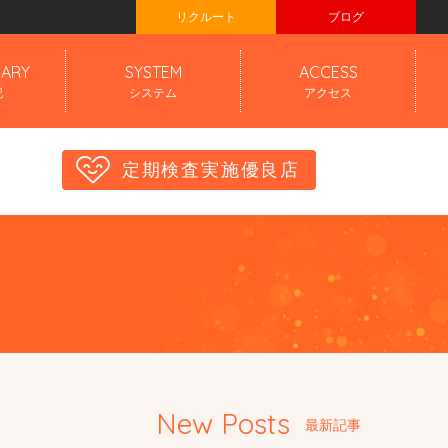
リクルート
ブログ
IARY
SYSTEM
ACCESS
記
システム
アクセス
定期検査実施優良店
New Posts
最新記事