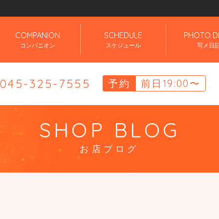
」
COMPANION
SCHEDULE
PHOTO D
コンパニオン
スケジュール
写メ日
.045-325-7555
予約
前日19:00〜
SHOP BLOG
お店ブログ