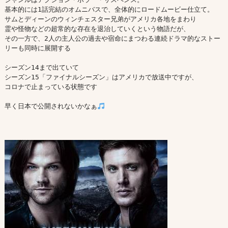
基本的には1話完結のオムニバスで、全体的にロードムービー仕立て。

サムとディーンのウィンチェスター兄弟がアメリカ各地をまわり

霊や怪物などの超常的な存在を退治していくという物語だが、

その一方で、2人の主人公の過去や宿命にまつわる連続ドラマ的なストー
リーも同時に展開する

シーズン14まで出ていて

シーズン15「ファイナルシーズン」はアメリカで放送中ですが、

コロナで止まっている状態です

早く日本で公開されないかなぁ