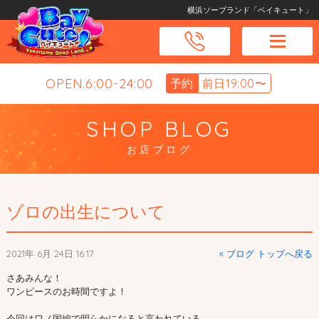
横浜ソープランド「ベイキュート」
OPEN.6:00-24:00
予約
前日19:00〜
SHOP BLOG
お店ブログ
ゾロの出生について
2021年 6月 24日 16:17
« ブログ トップへ戻る
さあみんな！
ワンピースのお時間ですよ！
今回はワノ国編で明らかになると言われている