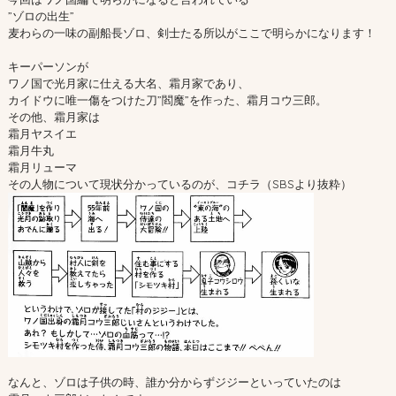
”ゾロの出生”
麦わらの一味の副船長ゾロ、剣士たる所以がここで明らかになります！
キーパーソンが
ワノ国で光月家に仕える大名、霜月家であり、
カイドウに唯一傷をつけた刀”閻魔”を作った、霜月コウ三郎。
その他、霜月家は
霜月ヤスイエ
霜月牛丸
霜月リューマ
その人物について現状分かっているのが、コチラ（SBSより抜粋）
なんと、ゾロは子供の時、誰か分からずジジーといっていたのは