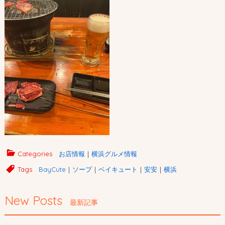
Categories
お店情報
｜
横浜グルメ情報
Tags
BayCute
｜
ソープ
｜
ベイキュート
｜
安安
｜
横浜
New Posts
最新記事