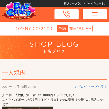
横浜ソープランド「ベイキュート」
OPEN.6:00-24:00
予約
前日19:00〜
SHOP BLOG
お店ブログ
一人焼肉
2022年 10月 26日 20:26
« ブログ トップへ戻る
人生初一人焼肉…沢山食べて3000円くらいでした！

なんとハイボールが90円！！ビビりましたね…安安は今後もお世話になり