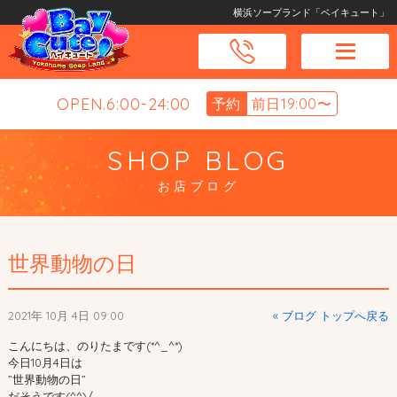
横浜ソープランド「ベイキュート」
OPEN.6:00-24:00
予約
前日19:00〜
SHOP BLOG
お店ブログ
世界動物の日
2021年 10月 4日 09:00
« ブログ トップへ戻る
こんにちは、のりたまです(*^_^*)
今日10月4日は
”世界動物の日”
だそうです(^^)/