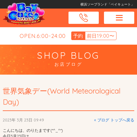
横浜ソープランド「ベイキュート」
OPEN.6:00-24:00
予約
前日19:00〜
SHOP BLOG
お店ブログ
世界気象デー(World Meteorological
Day)
2023年 3月 23日 09:49
« ブログ トップへ戻る
こんにちは、のりたまです(*^_^*)
今日3月23日は