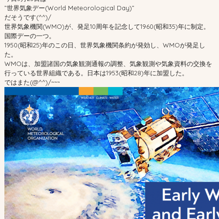
”世界気象デー(World Meteorological Day)”
だそうです(^^)/
世界気象機関(WMO)が、発足10周年を記念して1960(昭和35)年に制定。
国際デーの一つ。
1950(昭和25)年のこの日、世界気象機関条約が発効し、WMOが発足し
た。
WMOは、加盟諸国の気象観測通報の調整、気象観測や気象資料の交換を
行っている世界組織である。日本は1953(昭和28)年に加盟した。
ではまた(@^^)/~~~