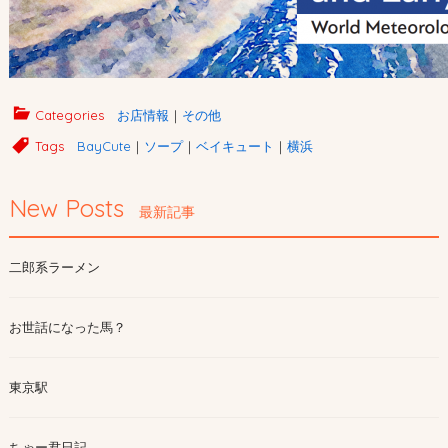
Categories
お店情報
｜
その他
Tags
BayCute
｜
ソープ
｜
ベイキュート
｜
横浜
New Posts
最新記事
二郎系ラーメン
お世話になった馬？
東京駅
ちゃー君日記