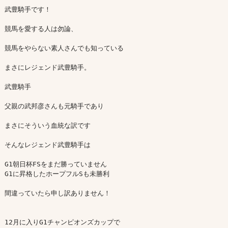
武豊騎手です！

競馬を愛する人は勿論、

競馬をやらない素人さんでも知っている

まさにレジェンド武豊騎手。

武豊騎手

父親の武邦彦さんも元騎手であり

まさにそういう血統な訳です

そんなレジェンド武豊騎手は

G1朝日杯FSをまだ勝っていません

G1に昇格したホープフルSも未勝利

間違っていたら申し訳ありません！

12月に入りG1チャンピオンズカップで
