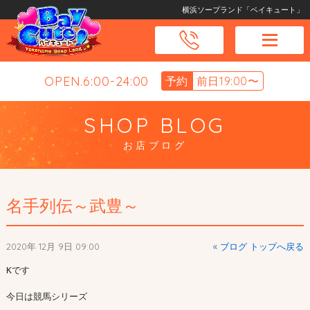
横浜ソープランド「ベイキュート」
OPEN.6:00-24:00
予約
前日19:00〜
SHOP BLOG
お店ブログ
名手列伝～武豊～
2020年 12月 9日 09:00
« ブログ トップへ戻る
Kです

今日は競馬シリーズ
