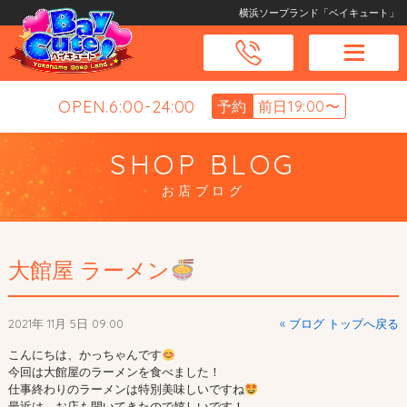
横浜ソープランド「ベイキュート」
OPEN.6:00-24:00
予約
前日19:00〜
SHOP BLOG
お店ブログ
大館屋 ラーメン
2021年 11月 5日 09:00
« ブログ トップへ戻る
こんにちは、かっちゃんです
今回は大館屋のラーメンを食べました！

仕事終わりのラーメンは特別美味しいですね
最近は、お店も開いてきたので嬉しいです！
