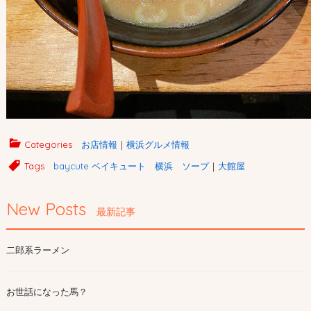
Categories
お店情報
｜
横浜グルメ情報
Tags
baycute ベイキュート 横浜 ソープ
｜
大館屋
New Posts
最新記事
二郎系ラーメン
お世話になった馬？