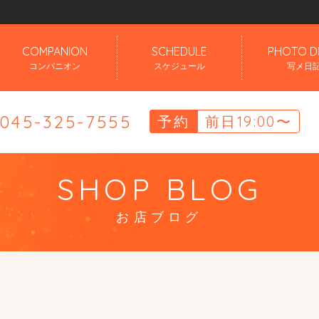
」
COMPANION
SCHEDULE
PHOTO D
コンパニオン
スケジュール
写メ日
.045-325-7555
予約
前日19:00〜
SHOP BLOG
お店ブログ