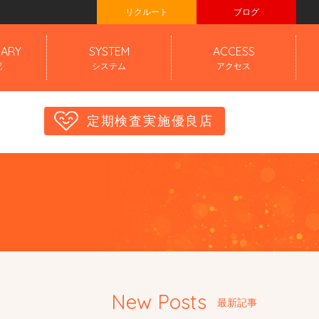
リクルート
ブログ
IARY
SYSTEM
ACCESS
記
システム
アクセス
定期検査実施優良店
New Posts
最新記事