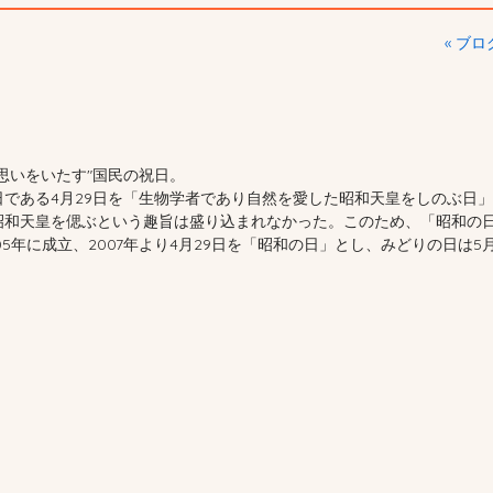
« ブ
思いをいたす
国民の祝日。
誕生日である4月29日を「生物学者であり自然を愛した昭和天皇をしのぶ日
昭和天皇を偲ぶという趣旨は盛り込まれなかった。このため、「昭和の
年に成立、2007年より4月29日を「昭和の日」とし、みどりの日は5