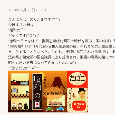
2021年 4月 29日 09:00
こんにちは、のりたまです(*^^*)
今日４月29日は
”昭和の日”
だそうです(^O^)／
激動の日々を経て、復興を遂げた昭和の時代を顧み、国の将来に
1989(昭和64)年1月7日の昭和天皇崩御の後、それまでの天皇
日」とすることとなった。しかし、実際に制定された法律では、
法律案が超党派の国会議員により提出され、数度の廃案の後に2005
昭和も遠い過去になってきましたね(;^ω^)
ではまた(@^^)/~~~