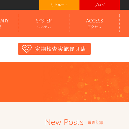
リクルート
ブログ
IARY
SYSTEM
ACCESS
記
システム
アクセス
定期検査実施優良店
New Posts
最新記事