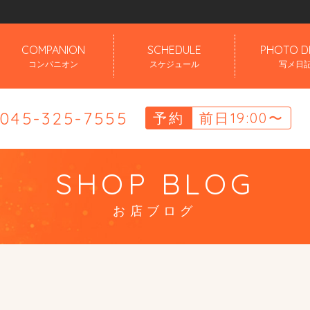
」
COMPANION
SCHEDULE
PHOTO D
コンパニオン
スケジュール
写メ日
.045-325-7555
予約
前日19:00〜
SHOP BLOG
お店ブログ