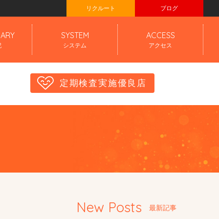
リクルート
ブログ
IARY
SYSTEM
ACCESS
記
システム
アクセス
定期検査実施優良店
New Posts
最新記事