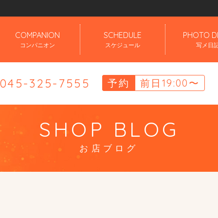
」
COMPANION
SCHEDULE
PHOTO D
コンパニオン
スケジュール
写メ日
.045-325-7555
予約
前日19:00〜
SHOP BLOG
お店ブログ