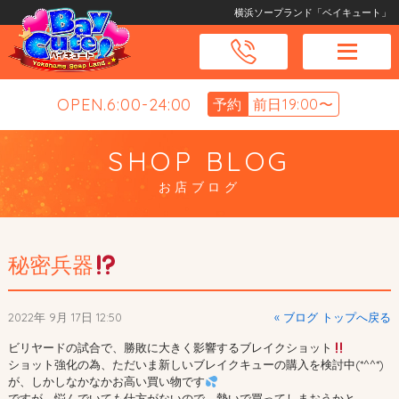
横浜ソープランド「ベイキュート」
OPEN.6:00-24:00
予約
前日19:00〜
SHOP BLOG
お店ブログ
秘密兵器
2022年 9月 17日 12:50
« ブログ トップへ戻る
ビリヤードの試合で、勝敗に大きく影響するブレイクショット
ショット強化の為、ただいま新しいブレイクキューの購入を検討中(*^^*)
が、しかしなかなかお高い買い物です
ですが、悩んでいても仕方がないので、勢いで買ってしまおうかと。