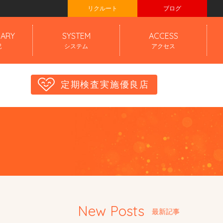
リクルート
ブログ
IARY
SYSTEM
ACCESS
記
システム
アクセス
定期検査実施優良店
New Posts
最新記事