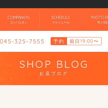
」
COMPANION
SCHEDULE
PHOTO D
コンパニオン
スケジュール
写メ日
.045-325-7555
予約
前日19:00〜
SHOP BLOG
お店ブログ