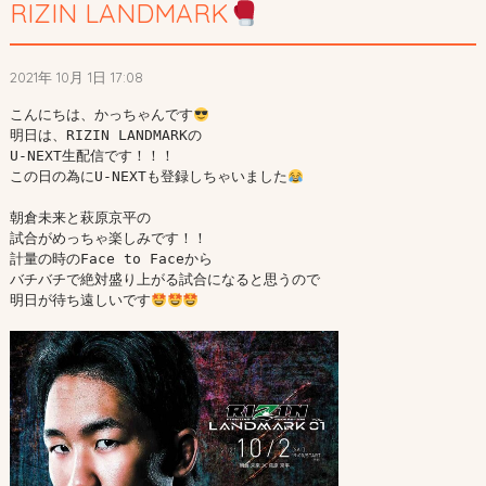
RIZIN LANDMARK
2021年 10月 1日 17:08
こんにちは、かっちゃんです
明日は、RIZIN LANDMARKの

U-NEXT生配信です！！！

この日の為にU-NEXTも登録しちゃいました
朝倉未来と萩原京平の

試合がめっちゃ楽しみです！！

計量の時のFace to Faceから

バチバチで絶対盛り上がる試合になると思うので

明日が待ち遠しいです