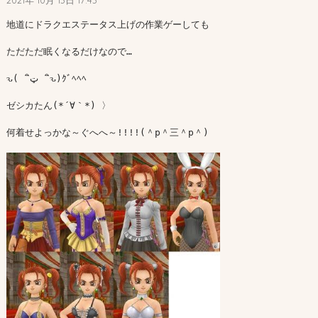
2021年 10月 13日 17:43
地道にドラクエステータス上げの作業ゲーしても

ただただ眠くなるだけなので…

ԅ(  ิټ  ิԅ)ｸﾞﾍﾍﾍ

ゼシカたん(*´∀｀*) 〉

何着せよっかな～ぐへへ～!!!!(＾p＾三＾p＾)
