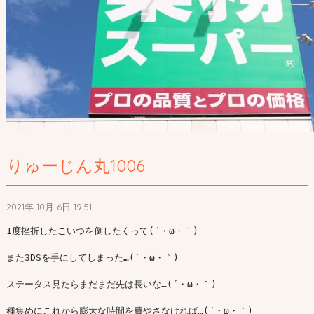
りゅーじん丸1006
2021年 10月 6日 19:51
1度挫折したこいつを倒したくって(´・ω・｀)

また3DSを手にしてしまった…(´・ω・｀)

ステータス見たらまだまだ先は長いな…(´・ω・｀)

種集めにこれから膨大な時間を費やさなければ…(´・ω・｀)
