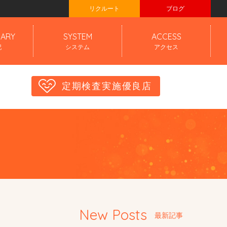
リクルート
ブログ
IARY
SYSTEM
ACCESS
記
システム
アクセス
定期検査実施優良店
New Posts
最新記事