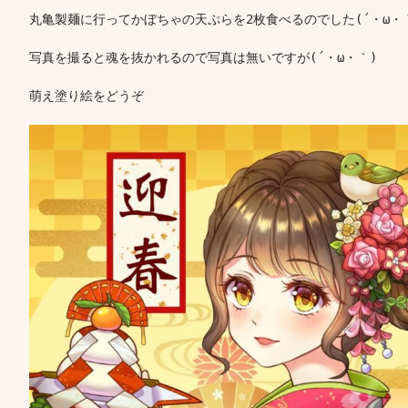
丸亀製麺に行ってかぼちゃの天ぷらを2枚食べるのでした(´・ω・｀
写真を撮ると魂を抜かれるので写真は無いですが(´・ω・｀)

萌え塗り絵をどうぞ
