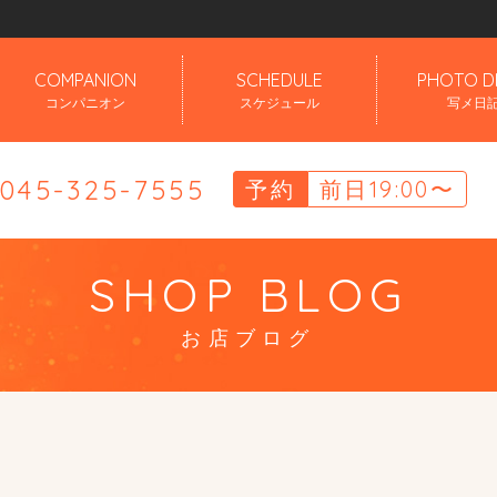
」
COMPANION
SCHEDULE
PHOTO D
コンパニオン
スケジュール
写メ日
.045-325-7555
予約
前日19:00〜
SHOP BLOG
お店ブログ