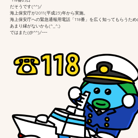
”118番の日”
だそうです(^^)/
海上保安庁が2011(平成23)年から実施。
海上保安庁への緊急通報用電話「118番」を広く知ってもらうた
あまり縁がないかも(^_^;)
ではまた(@^^)/~~~