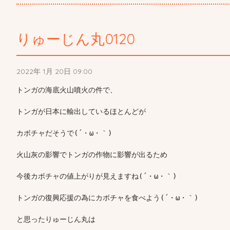
りゅーじん丸0120
2022年 1月 20日 09:00
トンガの海底火山噴火の件で、

トンガが日本に輸出しているほとんどが

カボチャだそうで(´・ω・｀)

火山灰の影響でトンガの作物に影響が出るため

今後カボチャの値上がりが見えますね(´・ω・｀)

トンガの復興応援の為にカボチャを食べよう(´・ω・｀)

と思ったりゅーじん丸は
