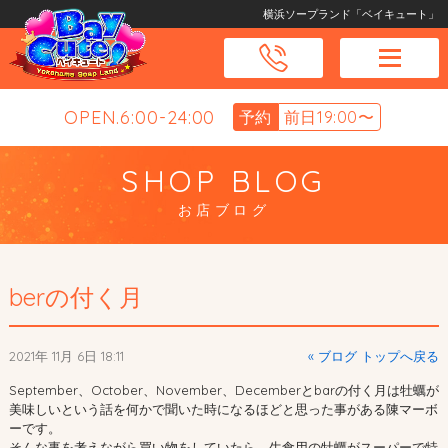
横浜ソープランド「ベイキュート」
OPEN.6:00-24:00
予約
前日19:00〜
SHOP BLOG
お店ブログ
berの付く月
2021年 11月 6日 18:11
« ブログ トップへ戻る
September、October、November、Decemberとbarの付く月は牡蠣が
美味しいという話を何かで聞いた時になるほどと思った事がある陳マーボ
ーです。
そんな事を考えながら買い物をしていたら、生食用の牡蠣がスーパーで特