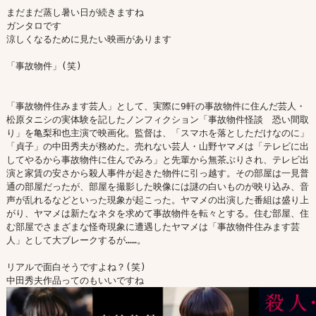
まだまだ蒸し暑い日が続きますね

ガンタロです

涼しくなるために見たい映画があります

「事故物件」(笑)

「事故物件住みます芸人」として、実際に9軒の事故物件に住んだ芸人・
松原タニシの実体験を記したノンフィクション「事故物件怪談　恐い間取
り」を亀梨和也主演で映画化。監督は、「スマホを落としただけなのに」
「貞子」の中田秀夫が務めた。売れない芸人・山野ヤマメは「テレビに出
してやるから事故物件に住んでみろ」と先輩から無茶ぶりされ、テレビ出
演と家賃の安さから殺人事件が起きた物件に引っ越す。その部屋は一見普
通の部屋だったが、部屋を撮影した映像には謎の白いものが映り込み、音
声が乱れるなどといった現象が起こった。ヤマメの出演した番組は盛り上
がり、ヤマメは新たなネタを求めて事故物件を転々とする。住む部屋、住
む部屋でさまざまな怪奇現象に遭遇したヤマメは「事故物件住みます芸
人」として大ブレークするが……。

リアルで面白そうですよね？(笑)
