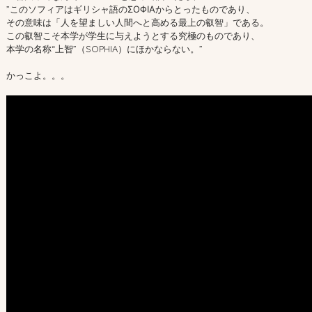
”このソフィアはギリシャ語のΣΟΦΙΑからとったものであり、
その意味は「人を望ましい人間へと高める最上の叡智」である。
この叡智こそ本学が学生に与えようとする究極のものであり、
本学の名称“上智”（SOPHIA）にほかならない。”
かっこよ。。。