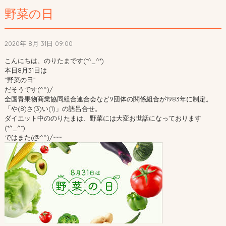
野菜の日
2020年 8月 31日 09:00
こんにちは、のりたまです(*^_^*)
本日8月31日は
”野菜の日”
だそうです(^^)/
全国青果物商業協同組合連合会など9団体の関係組合が1983年に制定。
「や(8)さ(3)い(1)」の語呂合せ。
ダイエット中ののりたまは、野菜には大変お世話になっております
(*^_^*)
ではまた(@^^)/~~~