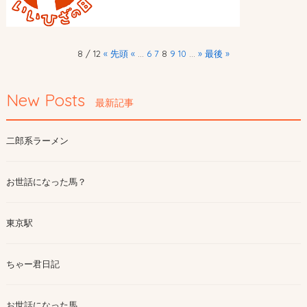
8 / 12
« 先頭
«
...
6
7
8
9
10
...
»
最後 »
New Posts
最新記事
二郎系ラーメン
お世話になった馬？
東京駅
ちゃー君日記
お世話になった馬