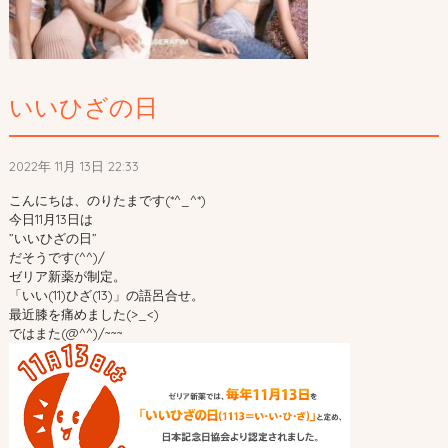
いいひざの日
2022年 11月 13日 22:33
こんにちは、のりたまです(*^_^*)
今日11月13日は
”いいひざの日”
だそうです(^^)/
ゼリア新薬が制定。
「いい(11)ひざ(13)」の語呂合せ。
最近膝を痛めました(>_<)
ではまた(@^^)/~~~