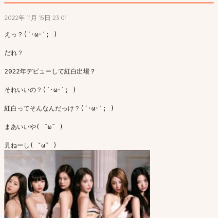
2022年 11月 15日 23:01
えっ？(´･ω･`; )

だれ？

2022年デビューして紅白出場？

それいいの？(´･ω･`; )

紅白ってそんなんだっけ？(´･ω･`; )

まあいいや( ˘ω˘ ) 
