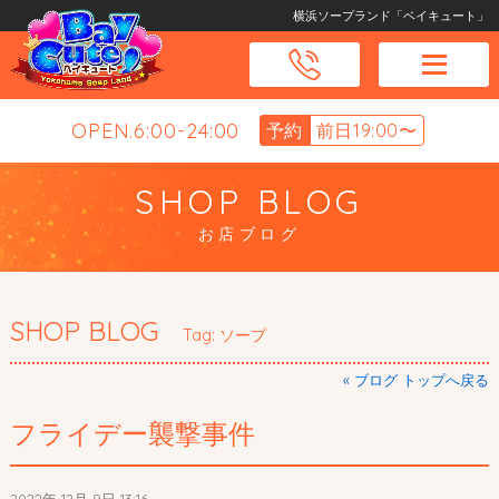
横浜ソープランド「ベイキュート」
OPEN.6:00-24:00
予約
前日19:00〜
SHOP BLOG
お店ブログ
SHOP BLOG
Tag: ソープ
« ブログ トップへ戻る
フライデー襲撃事件