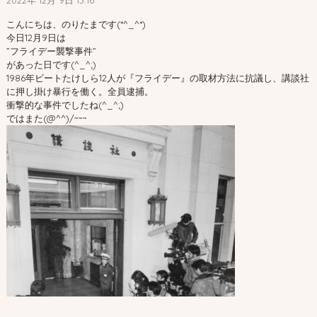
2022年 12月 9日 13:16
こんにちは、のりたまです(*^_^*)
今日12月9日は
”フライデー襲撃事件”
があった日です(^_^;)
1986年ビートたけしら12人が『フライデー』の取材方法に抗議し、講談社
に押し掛け暴行を働く。全員逮捕。
衝撃的な事件でしたね(^_^;)
ではまた(@^^)/~~~