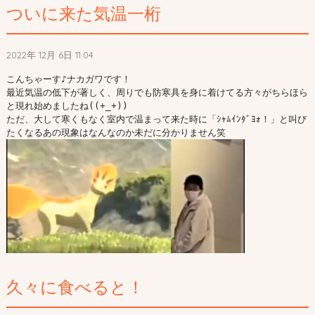
ついに来た気温一桁
2022年 12月 6日 11:04
こんちゃーす♪ナカガワです！

最近気温の低下が著しく、周りでも防寒具を身に着けてる方々がちらほら
と現れ始めましたね((+_+))

ただ、大して寒くもなく室内で温まって来た時に「ｼｬﾑｲﾝﾀﾞﾖｫ！」と叫び
久々に食べると！