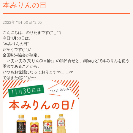
本みりんの日
2022年 11月 30日 12:05
こんにちは、のりたまです(*^_^*)
今日11月30日は、
”本みりんの日”
だそうです(^^)/
全国味淋協会が制定。
「い(1)い(1)み(3)りん(0＝輪)」の語呂合せと、鍋物などで本みりんを使う
季節であることから。
いつもお世話になっておりますm(_ _)m
ではまた(@^^)/~~~