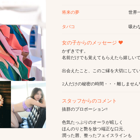
将来の夢
世界
タバコ
吸わ
女の子からのメッセージ ♥
かずきです。
名前だけでも覚えてもらえたら嬉しい
出会えたこと、このご縁を大切にして
2人だけの秘密の時間・・・離しません
スタッフからのコメント
抜群のプロポーション!!
色気たっぷりのオーラが眩しく
ほんのりと艶を放つ端正な口元、
潤った唇、整ったフェイスラインも