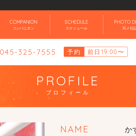
」
COMPANION
SCHEDULE
PHOTO D
コンパニオン
スケジュール
写メ日
.045-325-7555
予約
前日19:00〜
PROFILE
プロフィール
NAME
かず