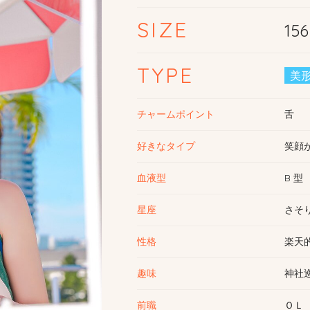
SIZE
15
TYPE
美
チャームポイント
舌
好きなタイプ
笑顔
血液型
B 型
星座
さそ
性格
楽天
趣味
神社
前職
ＯＬ