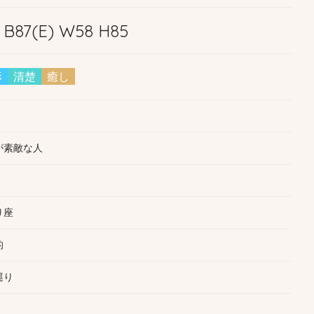
6 B87(E) W58 H85
形
清楚
癒し
が素敵な人
り座
的
巡り