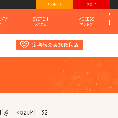
リクルート
ブログ
IARY
SYSTEM
ACCESS
記
システム
アクセス
定期検査実施優良店
き｜kazuki｜32