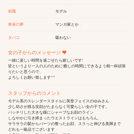
前職
モデル
将来の夢
マンガ家とか…
タバコ
吸わない
女の子からのメッセージ ♥
一緒に楽しい時間を過ごせたら嬉しいです!
皆というより一人の人のために!癒しの時間にできるよう精一杯頑張
りたいと思うので、
よろしくお願い致します^^
スタッフからのコメント
モデル系のスレンダースタイルに美形フェイスのゆみさん
少し幼さが残る笑顔がたまらなく可愛らしい女の子です。
パッチリした大きな瞳にシャープなお顔のライン
しなやかに引き締まったウエストラインはもちろん、
サラサラの髪からパーツの整ったお顔、スラっと伸びる美脚まで
どれも一級品でございます