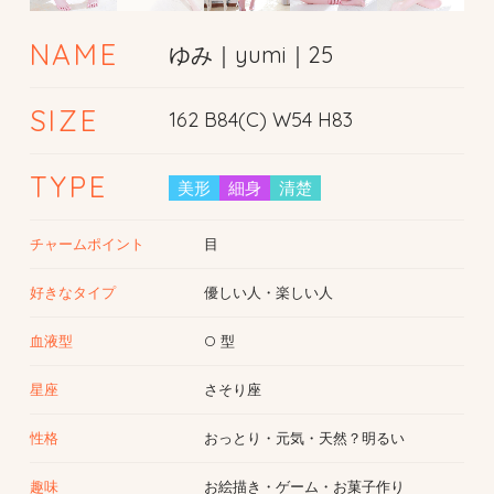
NAME
ゆみ｜yumi｜25
SIZE
162 B84(C) W54 H83
TYPE
美形
細身
清楚
チャームポイント
目
好きなタイプ
優しい人・楽しい人
血液型
O 型
星座
さそり座
性格
おっとり・元気・天然？明るい
趣味
お絵描き・ゲーム・お菓子作り