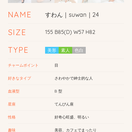
NAME
すわん｜suwan｜24
SIZE
155 B85(D) W57 H82
TYPE
美形
素人
色白
チャームポイント
目
好きなタイプ
さわやかで紳士的な人
血液型
B 型
星座
てんびん座
性格
好奇心旺盛、明るい
趣味
美容、カフェでまったり