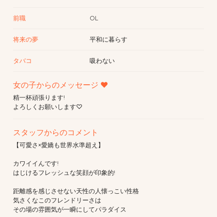
前職
OL
将来の夢
平和に暮らす
タバコ
吸わない
女の子からのメッセージ ♥
精一杯頑張ります!
よろしくお願いします♡
スタッフからのコメント
【可愛さ×愛嬌も世界水準超え】
カワイイんです!
はじけるフレッシュな笑顔が印象的!
距離感を感じさせない天性の人懐っこい性格
気さくなこのフレンドリーさは
その場の雰囲気が一瞬にしてパラダイス