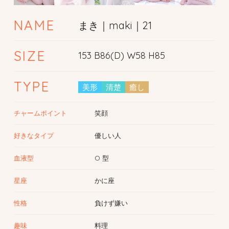
NAME
まき｜maki｜21
SIZE
153 B86(D) W58 H85
TYPE
美形
清楚
癒し
チャームポイント
笑顔
好きなタイプ
優しい人
血液型
O 型
星座
かに座
性格
負けず嫌い
趣味
料理