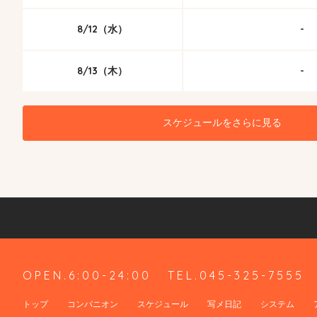
8/12（水）
-
8/13（木）
-
スケジュールをさらに見る
OPEN.6:00-24:00
TEL.045-325-7555
トップ
コンパニオン
スケジュール
写メ日記
システム