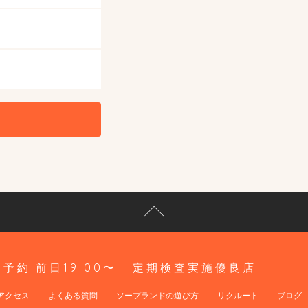
予約.前日19:00〜
定期検査実施優良店
アクセス
よくある質問
ソープランドの遊び方
リクルート
ブログ