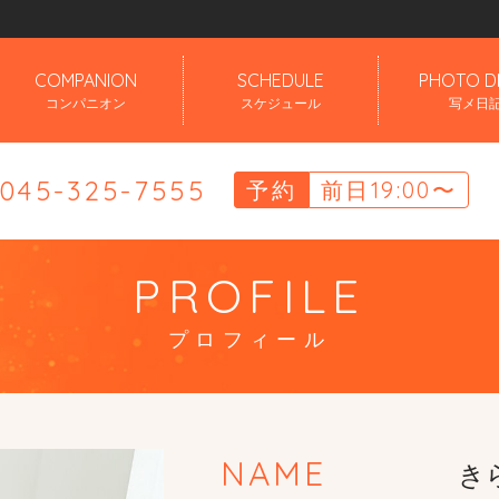
」
COMPANION
SCHEDULE
PHOTO D
コンパニオン
スケジュール
写メ日
.045-325-7555
予約
前日19:00〜
PROFILE
プロフィール
NAME
きら