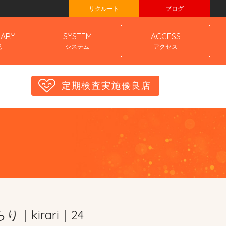
リクルート
ブログ
IARY
SYSTEM
ACCESS
記
システム
アクセス
定期検査実施優良店
り｜kirari｜24