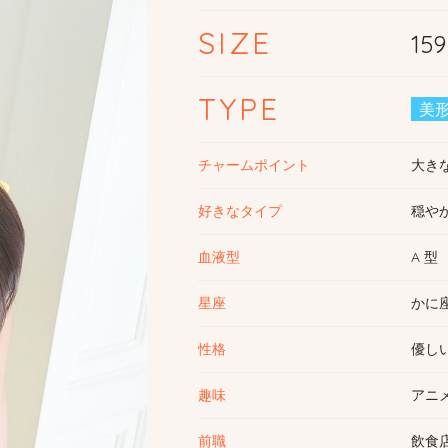
SIZE
15
TYPE
美
チャームポイント
大き
好きなタイプ
穏や
血液型
A 型
星座
かに
性格
優し
趣味
アニ
前職
飲食