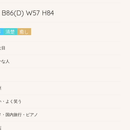
9 B86(D) W57 H84
形
清楚
癒し
な目
かな人
座
い・よく笑う
メ・国内旅行・ピアノ
店