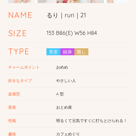
NAME
るり｜ruri｜21
SIZE
153 B86(E) W56 H84
TYPE
美形
細身
癒し
チャームポイント
おめめ
好きなタイプ
やさしい人
血液型
A 型
星座
おとめ座
性格
明るくて元気ですぐに打ちとけられる！
趣味
カフェめぐり