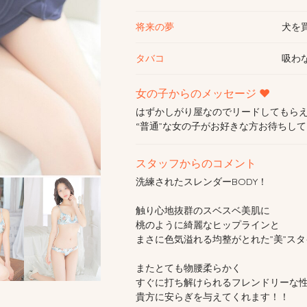
将来の夢
犬を
タバコ
吸わ
女の子からのメッセージ ♥
はずかしがり屋なのでリードしてもら
“普通”な女の子がお好きな方お待ちし
スタッフからのコメント
洗練されたスレンダーBODY！
触り心地抜群のスベスベ美肌に
桃のように綺麗なヒップラインと
まさに色気溢れる均整がとれた”美”ス
またとても物腰柔らかく
すぐに打ち解けられるフレンドリーな
貴方に安らぎを与えてくれます！！