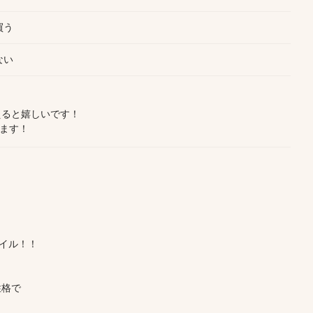
買う
ない
えると嬉しいです！
てます！
タイル！！
性格で