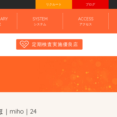
リクルート
ブログ
IARY
SYSTEM
ACCESS
記
システム
アクセス
定期検査実施優良店
｜miho｜24