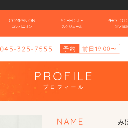
」
COMPANION
SCHEDULE
PHOTO D
コンパニオン
スケジュール
写メ日
.045-325-7555
予約
前日19:00〜
PROFILE
プロフィール
NAME
みほ