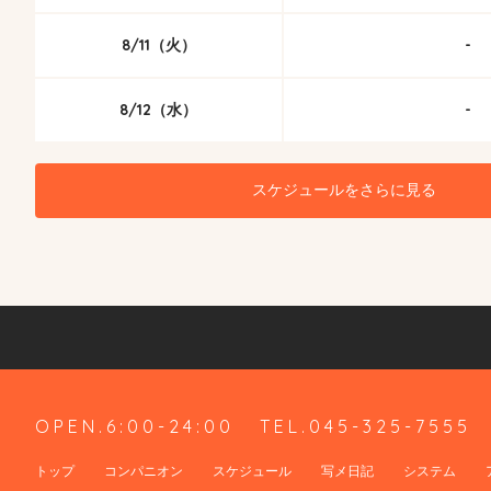
8/11（火）
-
8/12（水）
-
スケジュールをさらに見る
OPEN.6:00-24:00
TEL.045-325-7555
トップ
コンパニオン
スケジュール
写メ日記
システム