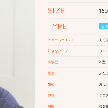
SIZE
16
TYPE
美
チャームポイント
えく
好きなタイプ
リー
血液型
A 型
星座
ふた
性格
おっ
趣味
テニ
前職
接客