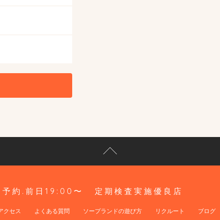
予約.前日19:00〜
定期検査実施優良店
アクセス
よくある質問
ソープランドの遊び方
リクルート
ブログ