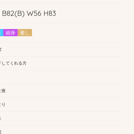
0 B82(B) W56 H83
形
細身
癒し
ぼ
ドしてくれる方
ご座
とり
ス
業