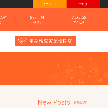
リクルート
ブログ
IARY
SYSTEM
ACCESS
記
システム
アクセス
定期検査実施優良店
New Posts
最新記事