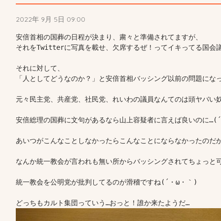
2022年 9月 5日 09:00
安倍首相の国葬の日程が決まり、粛々と準備されてますが、

それをTwitterに写真を載せ、欠席するぜ！ってイキってる国会
それに対して、

「人としてどうなのか？」と安倍首相バッシング以前の問題になっ
元々民主党、共産党、社民党、れいわの議員なんてのは頭ヤバい奴し
安倍総理の国葬に文句があるなら山上容疑者に言えば良いのに…(´・
あいつがこんなことしなかったらこんなことにならなかったのだから…
なんか統一教会が言われも無い所からバッシングされてちょっと可哀
統一教会を公明党が批判してるのが滑稽ですね(´・ω・｀)
