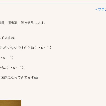
« ブ
議員、演出家、等々散見します。

てますね。

かいないですからね(´・ω・｀)

ω・｀)

(´・ω・｀)

想になってきてますww
