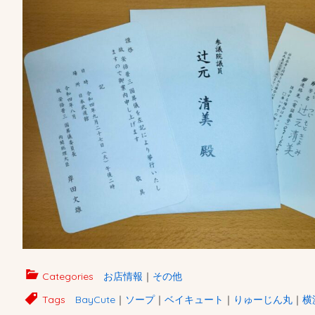
Categories
お店情報
｜
その他
Tags
BayCute
｜
ソープ
｜
ベイキュート
｜
りゅーじん丸
｜
横