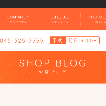
」
COMPANION
SCHEDULE
PHOTO D
コンパニオン
スケジュール
写メ日
.045-325-7555
予約
前日19:00〜
SHOP BLOG
お店ブログ