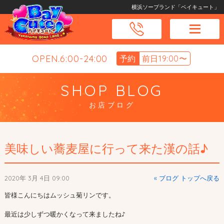
横浜ソープランド「ベイキュート」
OPEN.6:00-24:00
予約
前日19:00〜
SHOP BLOG
お店ブログ
美味しい蕎麦屋に行って来た漢の話♪
2020年 3月 4日 09:00
« ブログ トップへ戻る
皆様こんにちはムッシュ菊リンです。

最近は少しずつ暖かくなって来ましたね♪
