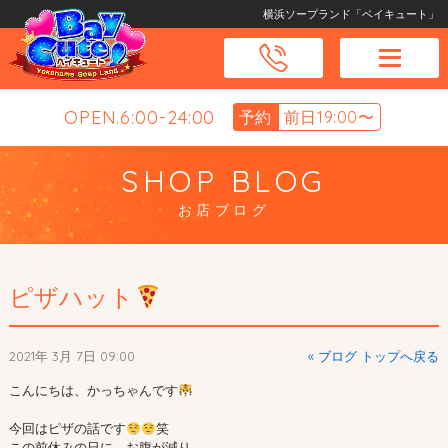
横浜ソープランド「ベイキュート」
OPEN.6:00-24:00
予約
前日19:00〜
SHOP BLOG
お店ブログ
ピザハット
2021年 3月 7日 09:00
« ブログ トップへ戻る
こんにちは、かっちゃんです
今回はピザの話です
笑

この前休みの日に、お腹が減り
