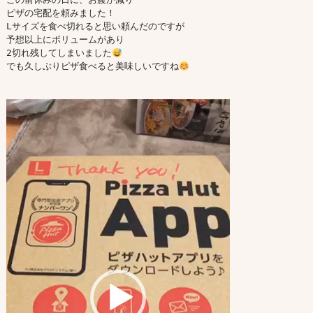
ピザの宅配を頼みました！

Lサイズを食べ切れると思い頼んだのですが

予想以上にボリュームがあり

2切れ残してしまいました
でも久しぶりピザ食べると美味しいですね
動
画
プ
レ
ー
ヤ
ー