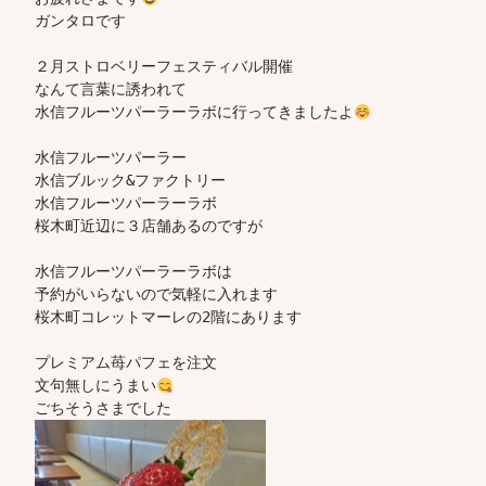
ガンタロです

２月ストロベリーフェスティバル開催

なんて言葉に誘われて

水信フルーツパーラーラボに行ってきましたよ
水信フルーツパーラー

水信ブルック&ファクトリー

水信フルーツパーラーラボ

桜木町近辺に３店舗あるのですが

水信フルーツパーラーラボは

予約がいらないので気軽に入れます

桜木町コレットマーレの2階にあります

プレミアム苺パフェを注文

文句無しにうまい