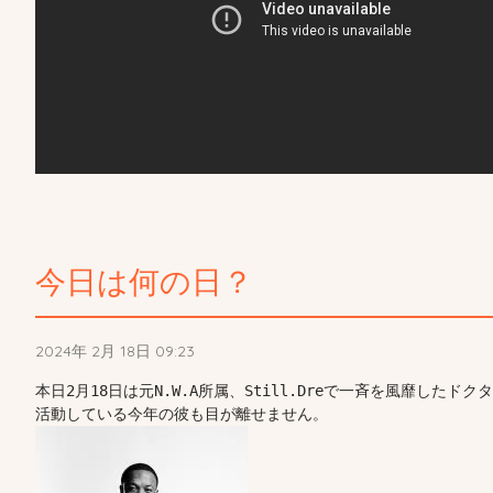
今日は何の日？
2024年 2月 18日 09:23
本日2月18日は元N.W.A所属、Still.Dreで一斉を風靡し