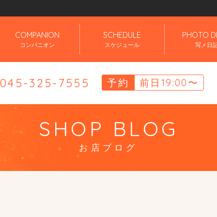
」
COMPANION
SCHEDULE
PHOTO D
コンパニオン
スケジュール
写メ日
.045-325-7555
予約
前日19:00〜
SHOP BLOG
お店ブログ