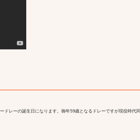
たドクタードレーの誕生日になります。御年59歳となるドレーですが現役時代