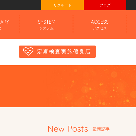
リクルート
ブログ
IARY
SYSTEM
ACCESS
記
システム
アクセス
定期検査実施優良店
New Posts
最新記事