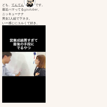
ども、
てんてん
です。
最近ハマってるyoutuber、
ニッキューナナ
男女2人組で下ネタ。
いー感じにユルくて好き。