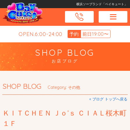
横浜ソープランド「ベイキュート」
OPEN.6:00-24:00
予約
前日19:00〜
SHOP BLOG
お店ブログ
SHOP BLOG
Category: その他
« ブログ トップへ戻る
ＫＩＴＣＨＥＮ Ｊｏ’ｓ ＣＩＡＬ桜木町
１Ｆ