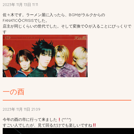
2023年 11月 13日 11:11
佐々木です。ラーメン屋に入ったら、BGMがラルクからの
FANATIC◇CRISISでした。
店主が同じくらいの世代でした。そして変換で◇が入ることにびっくりで
す
一の酉
2023年 11月 11日 21:09
今年の酉の市に行って来ました
(*^^*)
すごい人でしたが、見て回るだけでも楽しいですね