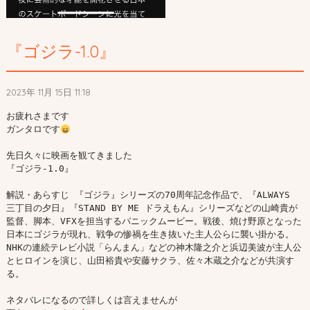
『ゴジラ-1.0』
2023年 11月 15日 11:18
お疲れさまです

ガンタロです
先日久々に映画を観てきました

『ゴジラ-1.0』

解説・あらすじ 『ゴジラ』シリーズの70周年記念作品で、『ALWAYS 
三丁目の夕日』『STAND BY ME ドラえもん』シリーズなどの山崎貴が
監督、脚本、VFXを担当するパニックムービー。戦後、焼け野原となった
日本にゴジラが現れ、戦争の惨禍を生き抜いた主人公らに襲い掛かる。
NHKの連続テレビ小説「らんまん」などの神木隆之介と浜辺美波が主人公
とヒロインを演じ、山田裕貴や安藤サクラ、佐々木蔵之介などが共演す
る。

ネタバレになるので詳しくは言えませんが
