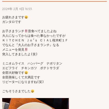
2024年 2月 4日 16:53
お疲れさまです
ガンタロです

お子さまランチ
昔食べてましたよね

大人になってからは食べた事なかったですが

ＫＩＴＣＨＥＮ Ｊｏ’ｓ ＣＩＡＬ桜木町１Ｆ

でなんと『大人のお子さまランチ』なる

メニューを発見
突入してきましたよ(笑)

ミニオムライス　ハンバーグ　ナポリタン

エビフライ　チキンカツ　ポテトサラダ

全部大好物です
全部美味しくて大満足です

リピーターになりますね(笑)

ごちそうさまでした