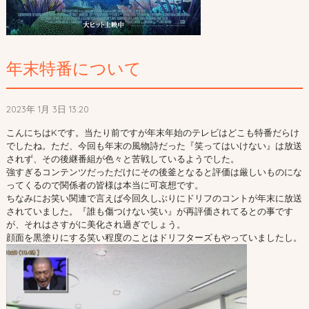
年末特番について
2023年 1月 3日 13:20
こんにちはKです。当たり前ですが年末年始のテレビはどこも特番だらけ
でしたね。ただ、今回も年末の風物詩だった『笑ってはいけない』は放送
されず、その後継番組が色々と苦戦しているようでした。
強すぎるコンテンツだっただけにその後釜となると評価は厳しいものにな
ってくるので関係者の皆様は本当に可哀想です。
ちなみにお笑い関連で言えば今回久しぶりにドリフのコントが年末に放送
されていました。『誰も傷つけない笑い』が再評価されてるとの事です
が、それはさすがに美化され過ぎでしょう。
顔面を黒塗りにする笑い程度のことはドリフターズもやっていましたし。