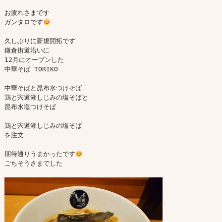
お疲れさまです

ガンタロです
久しぶりに新規開拓です

鎌倉街道沿いに

12月にオープンした

中華そば TORIKO

中華そばと昆布水つけそば

鶏と宍道湖しじみの塩そばと

昆布水塩つけそば

鶏と宍道湖しじみの塩そば

を注文

期待通りうまかったです
ごちそうさまでした
