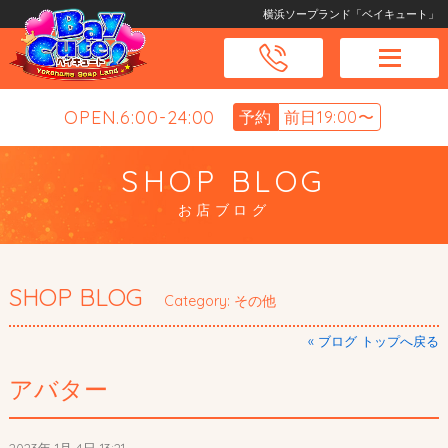
横浜ソープランド「ベイキュート」
OPEN.6:00-24:00
予約
前日19:00〜
SHOP BLOG
お店ブログ
SHOP BLOG
Category: その他
« ブログ トップへ戻る
アバター