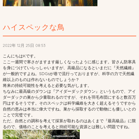
ハイスペックな鳥
2022年 12月 25日 08:53
こんにちはKです。
ここ一週間で寒さがますます厳しくなったように感じます。皆さん防寒具
を身につけていらっしゃいますが、高級品になるといまだに『天然繊維』
が一般的ですよね。SDGsが巷で流行っておりますが、科学の力で天然繊
維以上のものは作れないものでしょうか？
将来の持続可能性を考えると必要な気がします。
ちなみに最高級のダウンは『アイダーダックダウン』というもので、アイ
ダーダックの巣から少量取れるのですが、それを羽毛布団にすると数百万
円はするそうです。そのスペックは科学繊維を大きく超えるそうですから
自然の恵みは本当に偉大ですね。巣から採取するので動物にも優しいとの
ことで完璧です。
ただ、自然との調和を考えて採算が取れるのはあくまで『最高級品』に限
るので、価格のことを考えると持続可能な資源とは難しい問題ですね。