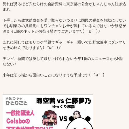
見れば見るほど穴だらけの会計資料に東京都の公金がじゃんじゃん注ぎ込
まれ

下手したら政党助成金を受け取らないつまりは国民の税金を無駄にしない
でお馴染みの共産党にもワンチャンお金が流れているんではないか疑惑が
深まり1部のネットがお祭り騒ぎでございます\( ˆωˆ )/

これに関してはモリカケ問題でギャーギャー騒いでた野党連中はダンマリ
を決め込んでおります\( ˆωˆ )/

テレビ、新聞では決して取り上げられない今年1番の大ニュースからM話
せない！

来年は初っ端から面白いことになりそうな予感です( ˆωˆ )
