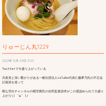
りゅーじん丸1229
2022年 12月 29日 21:53
Twitterで今盛り上がっている

共産党と深い繋がりがある一般社団法人colabo代表仁藤夢乃氏の不正会
計疑惑を巡って

暇な空白チャンネルの暇空茜氏の住民監査請求がこの度認められて大盛り
上がり\( ˆωˆ )/
