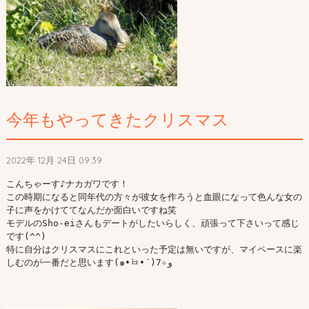
今年もやってきたクリスマス
2022年 12月 24日 09:39
こんちゃーす♪ナカガワです！

この時期になると同年代の方々が彼女を作ろうと血眼になって色んな女の
子に声をかけててなんだか面白いですね笑

モデルのSho-eiさんもデートがしたいらしく、頑張って下さいって感じ
です(^^)

特に自分はクリスマスにこれといった予定は無いですが、マイペースに楽
しむのが一番だと思います(๑•̀ㅂ•́)و✧7
