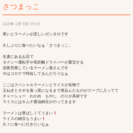
さつまっこ
2021年 2月 5日 09:00
寒いとラーメンが恋しいガンタロです

久しぶりに食べたいなぁ「さつまっこ」

生麦にあるお店で

タクシー運転手や長距離ドライバーが重宝する

深夜営業しているラーメン屋さんです

今はコロナで時短してるんだろうなぁ

ここはスペシャルラーメンとライスが名物で

玉ねぎとネギを真っ黒になるまで煮込んだものがスープに入ってて

チャーシュー　わかめ　もやし　のりが具材です

ライスにはキムチ醤油納豆がのってきます

ラーメンは香ばしくてうまい
ライスの納豆もうまい
久々に食べに行きたいなぁ
