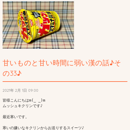
甘いものと甘い時間に弱い漢の話♪そ
の33♪
2021年 2月 1日 09:00
皆様こんにちはm(_ _)m

ムッシュキクリンです♪

最近寒いです。

寒いの嫌いなキクリンからお送りするスイーツ♪
