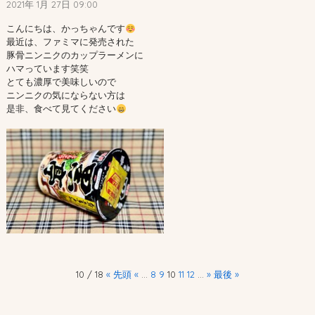
2021年 1月 27日 09:00
こんにちは、かっちゃんです
最近は、ファミマに発売された

豚骨ニンニクのカップラーメンに

ハマっています笑笑

とても濃厚で美味しいので

ニンニクの気にならない方は

是非、食べて見てください
10 / 18
« 先頭
«
...
8
9
10
11
12
...
»
最後 »