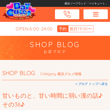
横浜ソープランド「ベイキュート」
OPEN.6:00-24:00
予約
前日19:00〜
SHOP BLOG
お店ブログ
SHOP BLOG
Category: 横浜グルメ情報
« ブログ トップへ戻る
甘いものと、甘い時間に弱い漢の話♪
その36♪