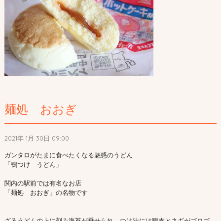
麺処 おおぎ
2021年 1月 30日 09:00
ガンタロがたまに食べたくなる魅惑のうどん

「鴨つけ　うどん」

関内の駅前では有名なお店

「麺処　おおぎ」の名物です

ざるうどんの上に刻み海苔が乗せられ、つけ汁には鴨肉とネギがゴロゴ