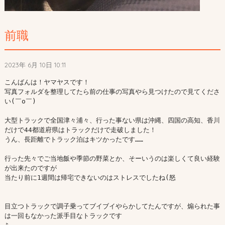
前職
2023年 6月 10日 10:11
こんばんは！ヤマヤスです！

写真フォルダを整理してたら前の仕事の写真やら見つけたので見てくださ
い(￣o￣)

大型トラックで全国津々浦々、行った事ない県は沖縄、四国の高知、香川
だけで44都道府県はトラックだけで走破しました！

うん、長距離でトラック泊はキツかったです……

行った先々でご当地飯や季節の野菜とか、そーいうのは楽しくて良い経験
が出来たのですが

当たり前に1週間は帰宅できないのはストレスでしたね(怒

目立つトラックで調子乗ってブイブイやらかしてたんですが、煽られた事
は一回もなかった派手目なトラックです
