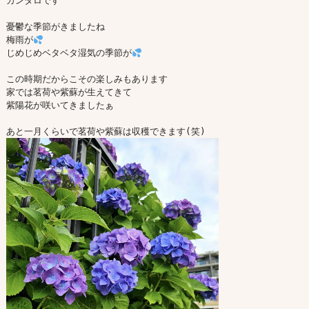
ガンタロです

憂鬱な季節がきましたね

梅雨が
じめじめベタベタ湿気の季節が
この時期だからこその楽しみもあります

家では茗荷や紫蘇が生えてきて

紫陽花が咲いてきましたぁ
