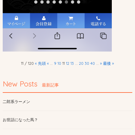
11 / 120
« 先頭
«
...
9
10
11
12
13
...
20
30
40
...
»
最後 »
New Posts
最新記事
二郎系ラーメン
お世話になった馬？