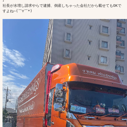
♪

社長が水増し請求やらで逮捕、倒産しちゃった会社だから載せてもOKで
すよね~(￣▽￣*)
