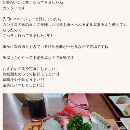
朝晩がだいぶ寒くなってきましたね

ガンタロです

先日Oマネージャーと話していたら

ガンタロの家の近くに美味しい地魚を食べられる定食屋あるよと教えても
らったので

さっそく行ってきました(笑)

確かに普段通りすぎている路地を曲がった奥なので穴場ですね

魚屋さんがやってる定食屋なので新鮮です

おすすめの刺身定食にしました。

何種類ものってて抜群にうまい
味噌汁や小鉢もうまい
確実にハマりました(笑)
