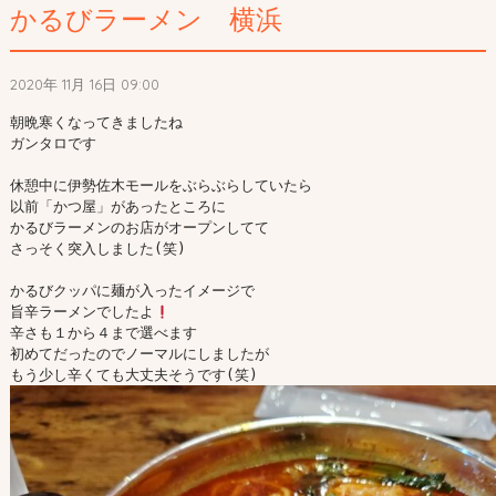
かるびラーメン 横浜
2020年 11月 16日 09:00
朝晩寒くなってきましたね

ガンタロです

休憩中に伊勢佐木モールをぶらぶらしていたら

以前「かつ屋」があったところに

かるびラーメンのお店がオープンしてて

さっそく突入しました(笑)

かるびクッパに麺が入ったイメージで

旨辛ラーメンでしたよ
辛さも１から４まで選べます

初めてだったのでノーマルにしましたが
