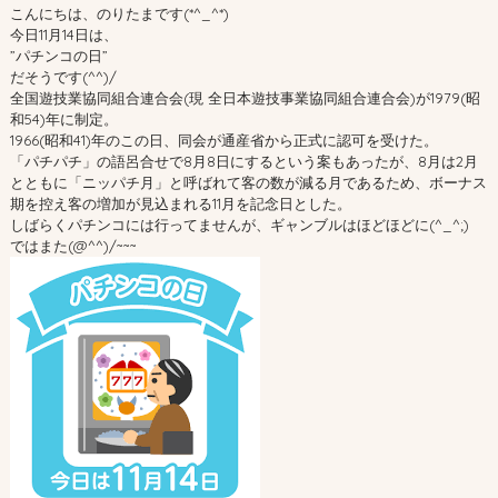
こんにちは、のりたまです(*^_^*)
今日11月14日は、
”パチンコの日”
だそうです(^^)/
全国遊技業協同組合連合会(現 全日本遊技事業協同組合連合会)が1979(昭
和54)年に制定。
1966(昭和41)年のこの日、同会が通産省から正式に認可を受けた。
「パチパチ」の語呂合せで8月8日にするという案もあったが、8月は2月
とともに「ニッパチ月」と呼ばれて客の数が減る月であるため、ボーナス
期を控え客の増加が見込まれる11月を記念日とした。
しばらくパチンコには行ってませんが、ギャンブルはほどほどに(^_^;)
ではまた(@^^)/~~~