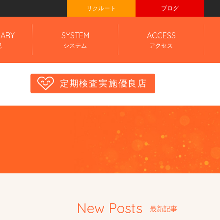
リクルート
ブログ
IARY
SYSTEM
ACCESS
記
システム
アクセス
定期検査実施優良店
New Posts
最新記事