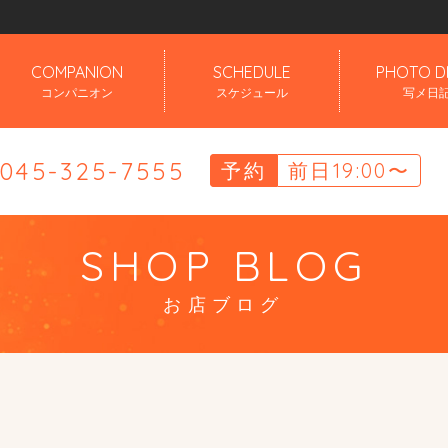
」
COMPANION
SCHEDULE
PHOTO D
コンパニオン
スケジュール
写メ日
.045-325-7555
予約
前日19:00〜
SHOP BLOG
お店ブログ