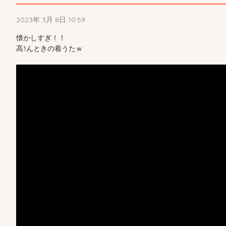
2023年 3月 8日 10:59
懐かしすぎ！！
高1んときの着うたｗ