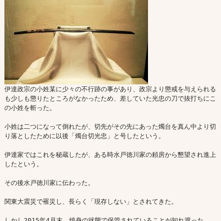
伊達政宗の小姓某に少々の不行跡の事があり、政宗より懲戒を与えられる
も少しも懲りたところがなかったため、差していた光忠の刀で抜打ちにこ
の小姓を斬った。

小姓は二つになって倒れたが、切先がその先にあった燭台を真ん中より切
り落としたために以後「燭台切光忠」と号したという。

伊達家ではこれを秘蔵したが、ある時水戸徳川家の頼房から懇望され進上
したという。

その後水戸徳川家に伝わった。

関東大震災で罹災し、長らく「現存しない」とされてきた。

しかし2015年4月末、焼身の状態で保管されていることが知れ渡った
