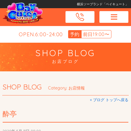
横浜ソープランド「ベイキュート」
OPEN.6:00-24:00
予約
前日19:00〜
SHOP BLOG
お店ブログ
SHOP BLOG
Category: お店情報
« ブログ トップへ戻る
酔亭