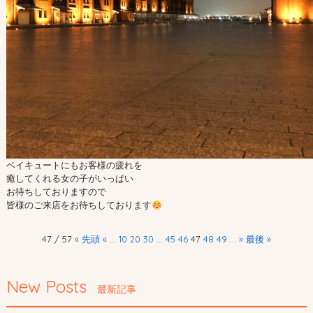
ベイキュートにもお客様の疲れを

癒してくれる女の子がいっぱい

お待ちしておりますので

皆様のご来店をお待ちしております
47 / 57
« 先頭
«
...
10
20
30
...
45
46
47
48
49
...
»
最後 »
New Posts
最新記事