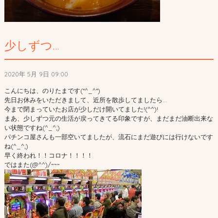
少しずつ…
2020年 5月 9日 09:00
こんにちは、のりたまです(*^_^*)
先日お休みをいただきまして、近所を散歩してましたら…
今まで閉まっていたお店が少しだけ開いてました!(^^)!
まあ、少しずつ元の生活が戻ってきてる印象ですが、まだまだ油断出来な
い状態ですね(^_^;)
パチンコ屋さんも一部空いてましたが、流石にまだ遊びには行けないです
ね(^_^;)
早く終われ！！コロナ！！！！
ではまた(@^^)/~~~