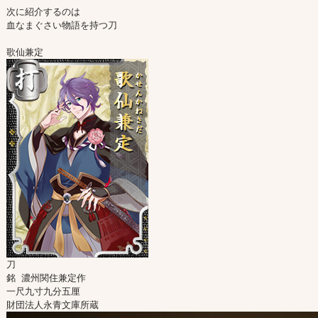
次に紹介するのは

血なまぐさい物語を持つ刀

刀

銘 濃州関住兼定作

一尺九寸九分五厘
