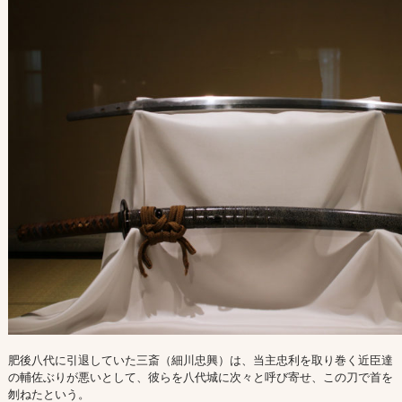
肥後八代に引退していた三斎（細川忠興）は、当主忠利を取り巻く近臣達
の輔佐ぶりが悪いとして、彼らを八代城に次々と呼び寄せ、この刀で首を
刎ねたという。
