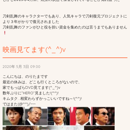
刀剣乱舞のキャラクターでもあり、人気キャラで刀剣復元プロジェクトに
より３年がかりで復元されました

刀剣乱舞のファンがひと役を担い資金を集めたのは言うまでもありません
映画見てます(^_^)v
2020年 5月 3日 09:00
こんにちは、のりたまです
最近の休みは、どこも行くところがないので、
家でもっぱらDVD見てます(^_^)v
数年ぶりに”HERO”見ました!(^^)!
キムタク…相変わらずかっこいいですね～!(^^)!
ではまた(@^^)/~~~