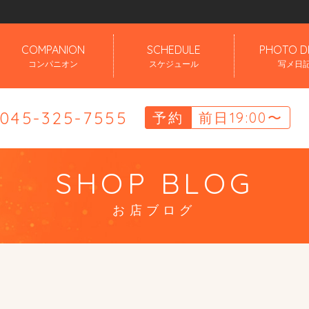
」
COMPANION
SCHEDULE
PHOTO D
コンパニオン
スケジュール
写メ日
.045-325-7555
予約
前日19:00〜
SHOP BLOG
お店ブログ