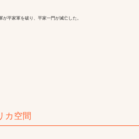
源氏軍が平家軍を破り、平家一門が滅亡した。
リカ空間