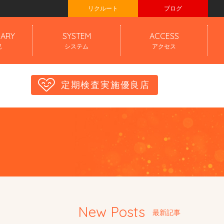
リクルート
ブログ
IARY
SYSTEM
ACCESS
記
システム
アクセス
定期検査実施優良店
New Posts
最新記事