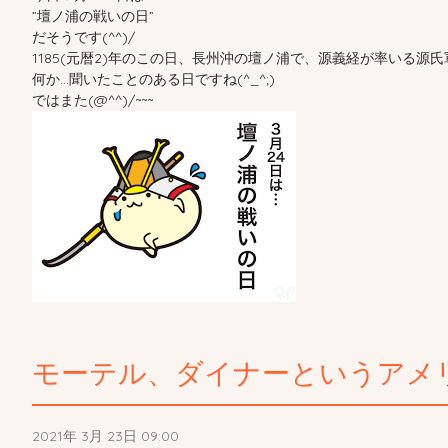
”壇ノ浦の戦いの日”
だそうです(^^)/
1185(元暦2)年のこの日、長州沖の壇ノ浦で、源義経が率いる
何か…聞いたことのある日ですね(^_^;)
ではまた(@^^)/~~~
モーテル、ダイナーというアメ
2021年 3月 23日 09:00