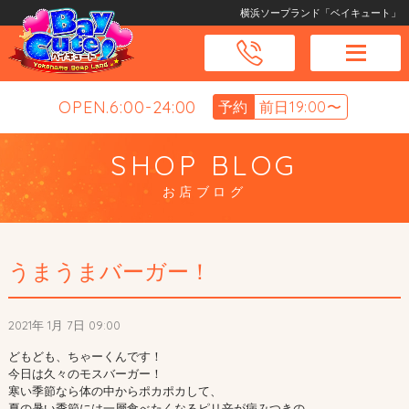
横浜ソープランド「ベイキュート」
OPEN.6:00-24:00
予約
前日19:00〜
SHOP BLOG
お店ブログ
うまうまバーガー！
2021年 1月 7日 09:00
どもども、ちゃーくんです！
今日は久々のモスバーガー！
寒い季節なら体の中からポカポカして、
夏の暑い季節には一層食べたくなるピリ辛が病みつきの