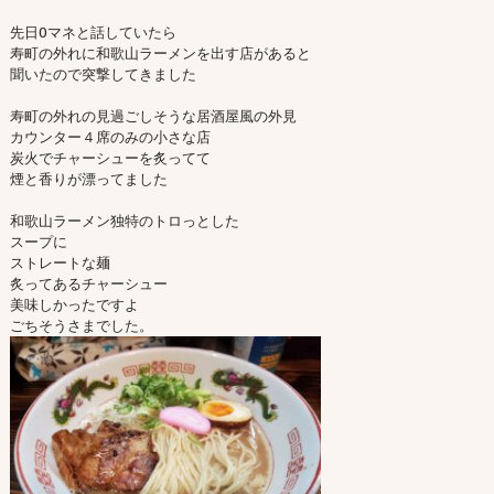
先日Oマネと話していたら

寿町の外れに和歌山ラーメンを出す店があると

聞いたので突撃してきました

寿町の外れの見過ごしそうな居酒屋風の外見

カウンター４席のみの小さな店

炭火でチャーシューを炙ってて

煙と香りが漂ってました

和歌山ラーメン独特のトロっとした

スープに

ストレートな麺

炙ってあるチャーシュー

美味しかったですよ
