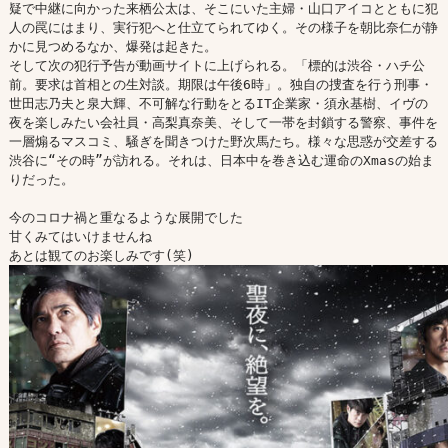
疑で中継に向かった来栖公太は、そこにいた主婦・山口アイコとともに犯
人の罠にはまり、実行犯へと仕立てられてゆく。その様子を朝比奈仁が静
かに見つめるなか、爆発は起きた。

そして次の犯行予告が動画サイトに上げられる。「標的は渋谷・ハチ公
前。要求は首相との生対談。期限は午後6時」。独自の捜査を行う刑事・
世田志乃夫と泉大輝、不可解な行動をとるIT企業家・須永基樹、イヴの
夜を楽しみたい会社員・高梨真奈美、そして一帯を封鎖する警察、事件を
一層煽るマスコミ、騒ぎを聞きつけた野次馬たち。様々な思惑が交差する
渋谷に“その時”が訪れる。それは、日本中を巻き込む運命のXmasの始ま
りだった。

今のコロナ禍と重なるような展開でした

甘くみてはいけませんね
