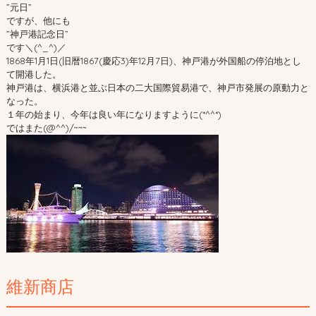
”元日”
ですが、他にも
”神戸港記念日”
です＼(^_^)／
1868年1月1日(旧暦1867(慶応3)年12月7日)、神戸港が外国船の停泊地とし
て開港した。
神戸港は、横浜港と並ぶ日本の二大国際貿易港で、神戸市発展の原動力と
なった。
１年の始まり、今年は良い年になりますように(*^^*)
ではまた(@^^)/~~~
維新商店