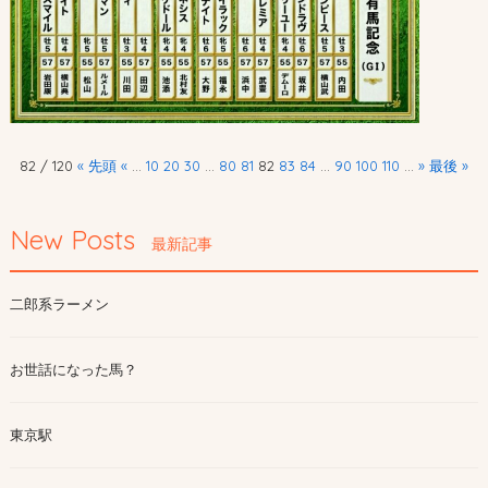
82 / 120
« 先頭
«
...
10
20
30
...
80
81
82
83
84
...
90
100
110
...
»
最後 »
New Posts
最新記事
二郎系ラーメン
お世話になった馬？
東京駅